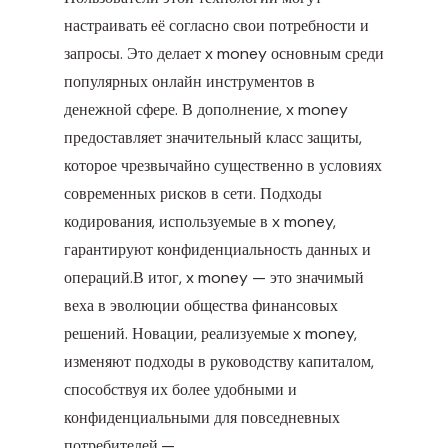
настраивать её согласно свои потребности и
запросы. Это делает x money основным среди
популярных онлайн инструментов в
денежной сфере. В дополнение, x money
предоставляет значительный класс защиты,
которое чрезвычайно существенно в условиях
современных рисков в сети. Подходы
кодирования, используемые в x money,
гарантируют конфиденциальность данных и
операций.В итог, x money — это значимый
веха в эволюции общества финансовых
решений. Новации, реализуемые x money,
изменяют подходы в руководству капиталом,
способствуя их более удобными и
конфиденциальными для повседневных
потребителей.—