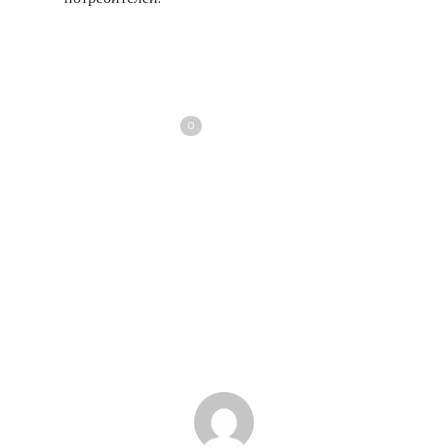
Share
Love
0
Tweet
Share
Pin