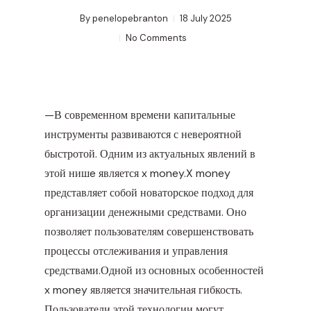
By
penelopebranton
18 July 2025
No Comments
—В современном времени капитальные
инструменты развиваются с невероятной
быстротой. Одним из актуальных явлений в
этой нишe является
x money
.X money
представляет собой новаторское подход для
организации денежными средствами. Оно
позволяет пользователям совершенствовать
процессы отслеживания и управления
средствами.Одной из основных особенностей
x money является значительная гибкость.
Пользователи этой технологии могут