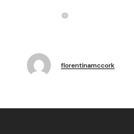
Share
T
Love
0
florentinamccork