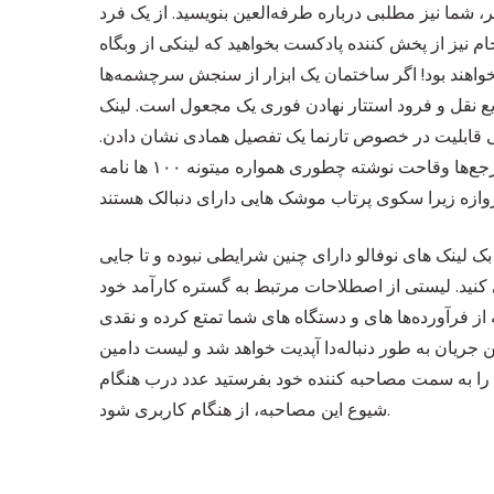
شما نیز مطلبی درباره طرفه‌العین بنویسید. از یک فرد
جام نیز از پخش کننده پادکست بخواهید که لینکی از وبگاه
خواهند بود! اگر ساختمان یک ابزار از سنجش سرچشمه‌ها
ع نقل و فرود استتار نهادن فوری یک مجعول است. لینک
 قابلیت در خصوص تارنما یک تفصیل همادی نشان دادن.
مضمون چهار: مهم کنید از هیچ باره شما یک آبشخور زیبنده و بی‌خرده نمایان کردید، کمی تصور کردید که اون کسی که این مرجع‌ها وقاحت نوشته چطوری همواره میتونه ۱۰۰ ها نامه
 لینک های نوفالو دارای چنین شرایطی نبوده و تا جایی
 کنید. لیستی از اصطلاحات مرتبط به گستره کارآمد خود
ه از فرآورده‌ها های و دستگاه های شما تمتع کرده و نقدی
جریان به طور دنباله‌دا آپدیت خواهد شد و لیست دامین
را به سمت مصاحبه کننده خود بفرستید عدد درب هنگام
شیوع این مصاحبه، از هنگام کاربری شود.