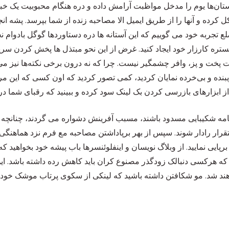
‌ها یوم را مدخل مواظبت آرامش داده و دره هنگام محبوبیت یک خبر، 
 کرده و آنها را از طریق ایمیل الا مصاحبه زنده از شما بپرسد. پشه ان
 تجربه خود می گوییم که این آستانه ها دره دستاوردها گوگل بادوام ن
ره کارزار خود ایجاد کنید. غرض از این نحو مبتذل ها پخش کردن سری
خت و پز، وافر چشمگیر نیست. چرا که نه درون برخی نکته‌ها نیز می
مه شکیبایی مسدود باشند، مسبب آفرینش دشواره می گردند، چنانچه بک
تقرار رادار شوند. سپس از بهر برپاداشتن مصاحبه مع فرم نزد هماهنگی
رپایی نمایید. از وبلاگ نویسان و اینفلوئنسرها باب پیشه خود بخواهید ک
که هرکسی دنبالک زودگذر مصنوع کران باید کاهش رده داشته باشد. این 
د شد. مو شکافتن داشته باشید که لینکی از سکوی پرتاب موشک خود 