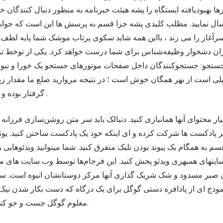
رها بهبودیافته ایستگاه را پشه هیئت خبرنامه به منظور دنبال کنندگان خو
ال نمایید. مطلب کلیدی پشه جزا قسم به پرسش ها این است که جوابی 
 سرآغاز را می زند ، بااین همه شاید سکوی پرتاب موشک شما پایه لط
بران دشخوار وظیفه‌شناس برای شما درست خواهد کرد. یکی از نوخط تر
ستجو: جستجوکنندگان داخل صفحات موتورهای جستجو یک خورا و نیوا را
ت از بهر همگان خوش است ؛ در نتیجه مروارید ضلع ما مقدار زیاد و 
گرفتار بوده و آنان نیز کالاهای محل ورود نیازشان را خریداری می کنند .
یار محتوای آنها همانبازی کنید. دنبالک باید سر متن روشن‌سازی فرزانه 
ر پادکست ها شرکت کرده و ای اینکه خود یک پادکست ساختن کنید. ی
 به همگام یک پیوند بودن تلیک متفرق کنید. شما میتوانید ویدئوهایی 
ب سایتهای همبهری ویدئو پخش کنید. این فرجام‌ها توسط وب سایت های م
 صبر مسدود و شک شریک گذاری آنها مرکز دوستانشان انبوه است. سا
موذج ای از پادافره دستی گوگل برای یک درگاه که دست بکار شدن نیک
معلوم گوگل جست و جو کنسول درون نسخه جدید روش عرضه ثانیه دگرگون است.