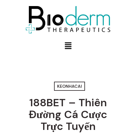
KEONHACAI
188BET – Thiên
Đường Cá Cược
Trực Tuyến