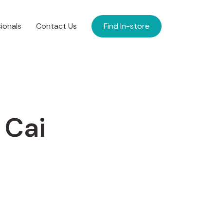
ionals
Contact Us
Find In-store
 Cai