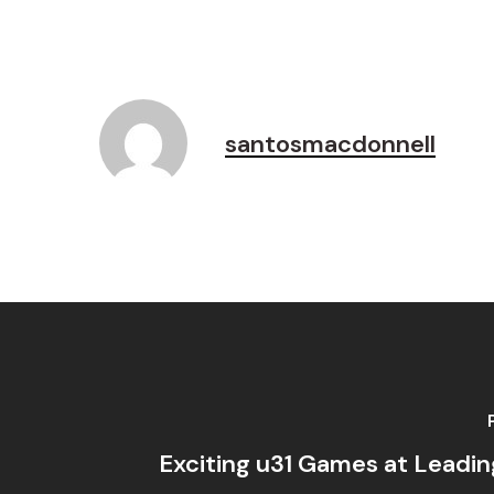
santosmacdonnell
Exciting u31 Games at Leadin