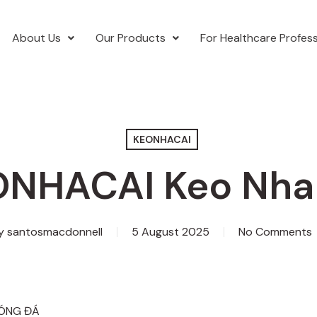
About Us
Our Products
For Healthcare Profess
KEONHACAI
NHACAI Keo Nha
y
santosmacdonnell
5 August 2025
No Comments
BÓNG ĐÁ