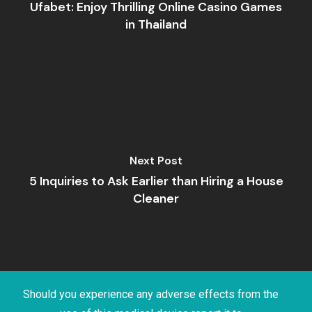
Ufabet: Enjoy Thrilling Online Casino Games
in Thailand
Next Post
5 Inquiries to Ask Earlier than Hiring a House
Cleaner
Should you experience any adverse effects from the