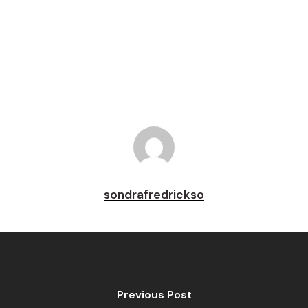
Pin
sondrafredrickso
Previous Post